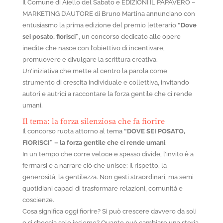
Il
Comune di Aiello del Sabato
e
EDIZIONI IL PAPAVERO –
MARKETING D’AUTORE
di
Bruno Martina
annunciano con
entusiasmo la prima edizione del premio letterario
“Dove
sei posato, fiorisci”
, un concorso dedicato alle opere
inedite che nasce con l’obiettivo di incentivare,
promuovere e divulgare la scrittura creativa.
Un’iniziativa che mette al centro la parola come
strumento di crescita individuale e collettiva, invitando
autori e autrici a raccontare la forza gentile che ci rende
umani.
Il tema: la forza silenziosa che fa fiorire
Il concorso ruota attorno al tema
“DOVE SEI POSATO,
FIORISCI” – la forza gentile che ci rende umani
.
In un tempo che corre veloce e spesso divide, l’invito è a
fermarsi e a narrare ciò che unisce: il rispetto, la
generosità, la gentilezza. Non gesti straordinari, ma semi
quotidiani capaci di trasformare relazioni, comunità e
coscienze.
Cosa significa oggi fiorire? Si può crescere davvero da soli
o si sboccia solo insieme? Quanto può cambiare una storia